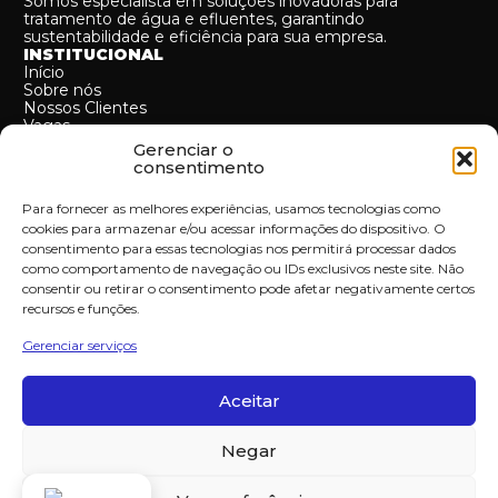
Somos especialista em soluções inovadoras para
tratamento de água e efluentes, garantindo
sustentabilidade e eficiência para sua empresa.
INSTITUCIONAL
Início
Sobre nós
Nossos Clientes
Vagas
Contato
Gerenciar o
MAPA DO SITE
consentimento
Cases
Serviços
Para fornecer as melhores experiências, usamos tecnologias como
SERVIÇOS
cookies para armazenar e/ou acessar informações do dispositivo. O
B.O.O (Build-own & operate)
consentimento para essas tecnologias nos permitirá processar dados
B.O.T (Build-Operate & Transfer)
Operação e manutenção
como comportamento de navegação ou IDs exclusivos neste site. Não
Turnkey
consentir ou retirar o consentimento pode afetar negativamente certos
Projetos e consultorias
recursos e funções.
MoMa
CONTATO:
Gerenciar serviços
+55 (11) 94513-2734
contato@reaqt.com.br
R. do Rocio, 313 - 4º ANDAR - Vila Olímpia, São Paulo -
Aceitar
SP, 04571-150
CNPJ:
18.532.230/0001-67
Negar