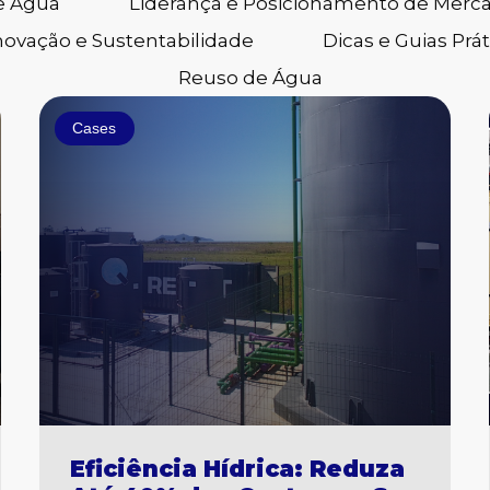
e Água
Liderança e Posicionamento de Merc
novação e Sustentabilidade
Dicas e Guias Prát
Reuso de Água
Página
Página
Página
Página
Cases
Eficiência Hídrica: Reduza