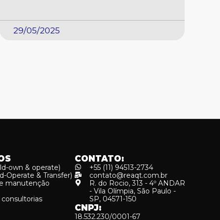
29/05/2025
OS
CONTATO:
ld-own & operate)
+55 (11) 94513-2734
ld-Operate & Transfer)
contato@reaqt.com.br
 e manutenção
R. do Rocio, 313 - 4º ANDAR
- Vila Olímpia, São Paulo -
 consultorias
SP, 04571-150
CNPJ:
18.532.230/0001-67