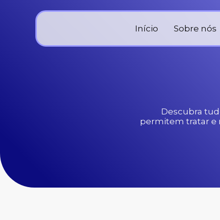
Ir
para
o
Início
Sobre nós
conteúdo
Descubra tudo
permitem tratar e 