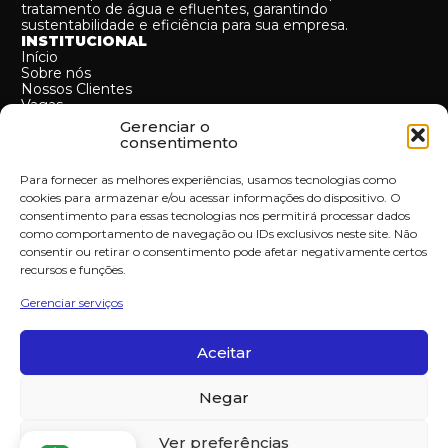
tratamento de água e efluentes, garantindo
sustentabilidade e eficiência para sua empresa.
INSTITUCIONAL
Início
Sobre nós
Nossos Clientes
Vagas
Contato
Gerenciar o
MAPA DO SITE
consentimento
Cases
Serviços
Para fornecer as melhores experiências, usamos tecnologias como
SERVIÇOS
cookies para armazenar e/ou acessar informações do dispositivo. O
B.O.O (Build-own & operate)
consentimento para essas tecnologias nos permitirá processar dados
B.O.T (Build-Operate & Transfer)
Operação e manutenção
como comportamento de navegação ou IDs exclusivos neste site. Não
Turnkey
consentir ou retirar o consentimento pode afetar negativamente certos
Projetos e consultorias
recursos e funções.
MoMa
CONTATO:
Gerenciar serviços
+55 (11) 94513-2734
contato@reaqt.com.br
R. do Rocio, 313 - 4º ANDAR - Vila Olímpia, São Paulo -
Aceitar
SP, 04571-150
CNPJ:
18.532.230/0001-67
Negar
Ver preferências