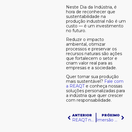
Neste Dia da Indústria, é
hora de reconhecer que
sustentabilidade na
produção industrial não é um
custo — é um investimento
no futuro.
Reduzir o impacto
ambiental, otimizar
processos e preservar os
recursos naturais são ações
que fortalecem o setor e
criam valor real para as
empresas e a sociedade.
Quer tornar sua produção
mais sustentável?
Fale com
a REAQT
e conheça nossas
soluções personalizadas para
a indústria que quer crescer
com responsabilidade.
Anterior
Pró
ANTERIOR
PRÓXIMO
REAQT na Exame: o modelo de gestão hídrica sustentável que virou referência
Imersão em inovação: REAQT no seminário AZUD na Espanha