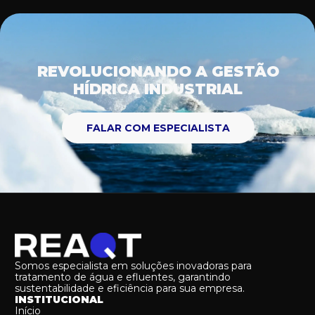
REVOLUCIONANDO A GESTÃO
HÍDRICA INDUSTRIAL
FALAR COM ESPECIALISTA
Somos especialista em soluções inovadoras para
tratamento de água e efluentes, garantindo
sustentabilidade e eficiência para sua empresa.
INSTITUCIONAL
Início