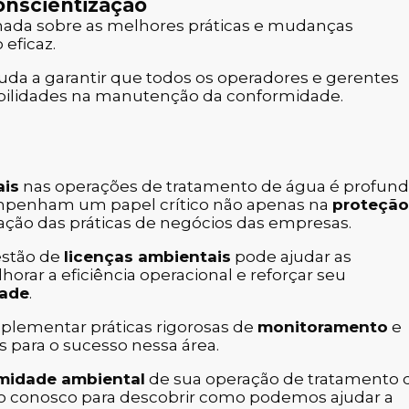
onscientização
mada sobre as melhores práticas e mudanças
 eficaz.
uda a garantir que todos os operadores e gerentes
bilidades na manutenção da conformidade.
ais
nas operações de tratamento de água é profun
empenham um papel crítico não apenas na
proteção
ção das práticas de negócios das empresas.
estão de
licenças ambientais
pode ajudar as
orar a eficiência operacional e reforçar seu
dade
.
mplementar práticas rigorosas de
monitoramento
e
 para o sucesso nessa área.
rmidade ambiental
de sua operação de tratamento 
to conosco para descobrir como podemos ajudar a