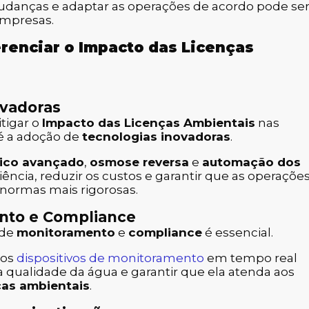
udanças e adaptar as operações de acordo pode se
empresas.
erenciar o Impacto das Licenças
ovadoras
tigar o
Impacto das Licenças Ambientais
nas
é a adoção de
tecnologias inovadoras
.
gico avançado
,
osmose reversa
e
automação dos
ncia, reduzir os custos e garantir que as operaçõe
ormas mais rigorosas.
ento e Compliance
 de
monitoramento
e
compliance
é essencial.
ros
dispositivos de monitoramento
em tempo real
qualidade da água e garantir que ela atenda aos
ças ambientais
.