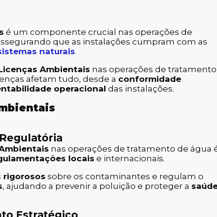
s
é um componente crucial nas operações de
 assegurando que as instalações cumpram com as
istemas naturais
.
Licenças Ambientais
nas operações de tratamento
cenças afetam tudo, desde a
conformidade
ntabilidade operacional
das instalações.
mbientais
Regulatória
 Ambientais
nas operações de tratamento de água 
gulamentações locais
e internacionais.
s rigorosos
sobre os contaminantes e regulam o
s
, ajudando a prevenir a poluição e proteger a
saúd
to Estratégico