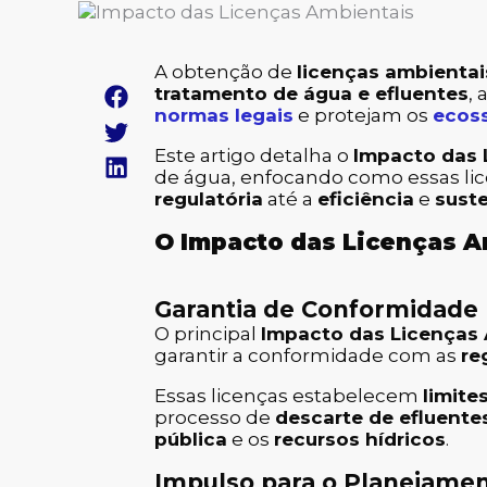
A obtenção de
licenças ambientai
tratamento de água e efluentes
,
normas legais
e protejam os
ecoss
Este artigo detalha o
Impacto das 
de água, enfocando como essas li
regulatória
até a
eficiência
e
suste
O Impacto das Licenças A
Garantia de Conformidade 
O principal
Impacto das Licenças
garantir a conformidade com as
re
Essas licenças estabelecem
limite
processo de
descarte de efluente
pública
e os
recursos hídricos
.
Impulso para o Planejamen