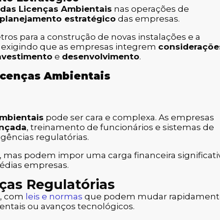
das Licenças Ambientais
nas operações de
planejamento estratégico
das empresas.
ros para a construção de novas instalações e a
, exigindo que as empresas integrem
consideraçõe
nvestimento
e
desenvolvimento
.
icenças Ambientais
ambientais
pode ser cara e complexa. As empresas
ançada
, treinamento de funcionários e sistemas de
gências regulatórias.
, mas podem impor uma carga financeira significati
édias empresas.
as Regulatórias
o, com
leis e normas
que podem mudar rapidament
entais ou avanços tecnológicos.