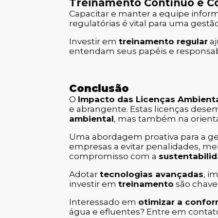
Treinamento Contínuo e C
Capacitar e manter a equipe infor
regulatórias é vital para uma gestão
Investir em
treinamento regular
aj
entendam seus papéis e responsa
Conclusão
O
Impacto das Licenças Ambient
e abrangente. Estas licenças des
ambiental
, mas também na orienta
Uma abordagem proativa para a g
empresas a evitar penalidades, melh
compromisso com a
sustentabili
Adotar
tecnologias avançadas
, i
investir em
treinamento
são chaves
Interessado em
otimizar a confo
água e efluentes? Entre em conta