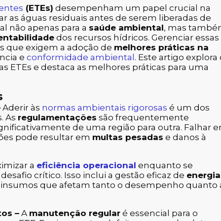
uentes
(ETEs)
desempenham um papel crucial na
r as águas residuais antes de serem liberadas de
ital não apenas para a
saúde ambiental
, mas tamb
entabilidade
dos recursos hídricos. Gerenciar essas
os que exigem a adoção de
melhores práticas na
ência e
conformidade ambiental
. Este artigo explora
las ETEs e destaca as melhores práticas para uma
s
–
Aderir às
normas ambientais rigorosas
é um dos
s. As
regulamentações
são frequentemente
ignificativamente de uma região para outra. Falhar 
ões pode resultar em
multas pesadas
e danos à
imizar a
eficiência operacional
enquanto se
safio crítico. Isso inclui a gestão eficaz de
energia
os insumos que afetam tanto o desempenho quanto 
os –
A
manutenção regular
é essencial para o