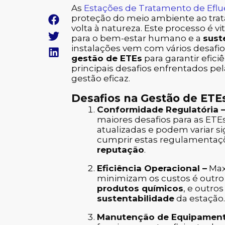
As
Estações de Tratamento de Efl
proteção do meio ambiente ao trata
volta à natureza. Este processo é v
para o bem-estar humano e a
sust
instalações vem com vários desafi
gestão de ETEs
para garantir efici
principais desafios enfrentados pe
gestão eficaz.
Desafios na Gestão de ETE
Conformidade Regulatória 
maiores desafios para as ETE
atualizadas e podem variar s
cumprir estas regulamentaç
reputação
.
Eficiência Operacional –
Max
minimizam os custos é outro de
produtos químicos
, e outr
sustentabilidade
da estação.
Manutenção de Equipament