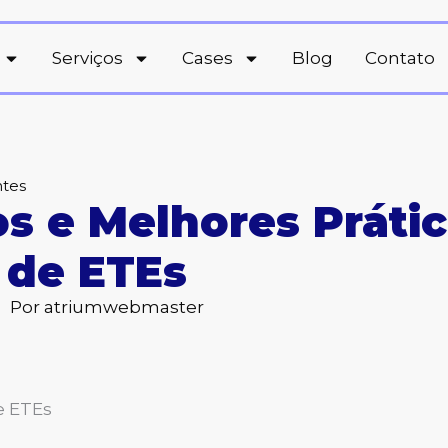
Serviços
Cases
Blog
Contato
ntes
os e Melhores Práti
 de ETEs
Por
atriumwebmaster