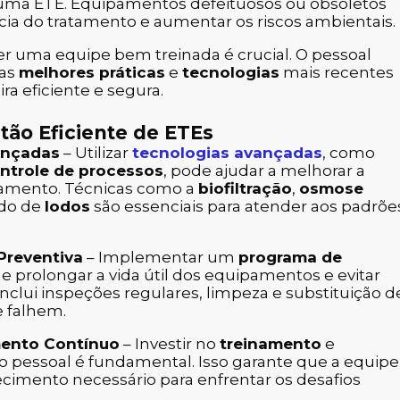
uma ETE. Equipamentos defeituosos ou obsoletos
a do tratamento e aumentar os riscos ambientais.
er uma equipe bem treinada é crucial. O pessoal
 as
melhores práticas
e
tecnologias
mais recentes
ra eficiente e segura.
tão Eficiente de ETEs
ançadas
– Utilizar
tecnologias avançadas
, como
ntrole de processos
, pode ajudar a melhorar a
ratamento. Técnicas como a
biofiltração
,
osmose
ado de
lodos
são essenciais para atender aos padrõe
Preventiva
– Implementar um
programa de
 prolongar a vida útil dos equipamentos e evitar
inclui inspeções regulares, limpeza e substituição d
 falhem.
mento Contínuo
– Investir no
treinamento
e
 pessoal é fundamental. Isso garante que a equipe
cimento necessário para enfrentar os desafios