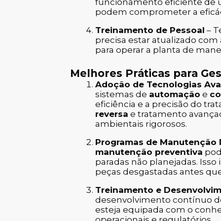
funcionamento eficiente de 
podem comprometer a eficáci
Treinamento de Pessoal
– T
precisa estar atualizado com
para operar a planta de manei
Melhores Práticas para Ges
Adoção de Tecnologias Av
sistemas de
automação
e
co
eficiência e a precisão do t
reversa
e tratamento avanç
ambientais rigorosos.
Programas de Manutenção 
manutenção preventiva
pode
paradas não planejadas. Isso 
peças desgastadas antes que
Treinamento e Desenvolvi
desenvolvimento contínuo do
esteja equipada com o conhe
operacionais e regulatórios.