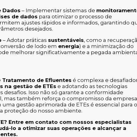
e Dados
– Implementar sistemas de
monitorament
ises de dados
para otimizar o processo de
ermitem ajustes rápidos e informados, garantindo q
râmetros desejados.
o
– Adotar práticas
sustentáveis
, como a recuperaç
 conversão de lodo em
energia
) e a minimização do
ode melhorar significativamente a pegada ambient
 Tratamento de Efluentes
é complexa e desafiador
as na gestão de ETEs
e adotando as tecnologias
s desafios. Isso não só garante a conformidade
onal, mas também reforça o compromisso da empres
m uma gestão aprimorada de ETEs é essencial para 
a a proteção do nosso ambiente.
TE? Entre em contato com nossos especialistas
dá-lo a otimizar suas operações e alcançar a
entes.