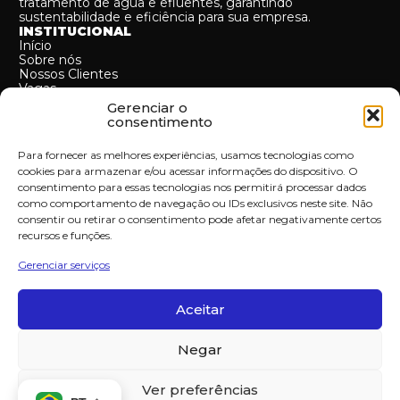
tratamento de água e efluentes, garantindo
sustentabilidade e eficiência para sua empresa.
INSTITUCIONAL
Início
Sobre nós
Nossos Clientes
Vagas
Contato
Gerenciar o
MAPA DO SITE
consentimento
Cases
Serviços
Para fornecer as melhores experiências, usamos tecnologias como
SERVIÇOS
cookies para armazenar e/ou acessar informações do dispositivo. O
B.O.O (Build-own & operate)
consentimento para essas tecnologias nos permitirá processar dados
B.O.T (Build-Operate & Transfer)
Operação e manutenção
como comportamento de navegação ou IDs exclusivos neste site. Não
Turnkey
consentir ou retirar o consentimento pode afetar negativamente certos
Projetos e consultorias
recursos e funções.
MoMa
CONTATO:
Gerenciar serviços
+55 (11) 94513-2734
contato@reaqt.com.br
R. do Rocio, 313 - 4º ANDAR - Vila Olímpia, São Paulo -
Aceitar
SP, 04571-150
CNPJ:
18.532.230/0001-67
Negar
Ver preferências